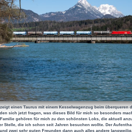
d zeigt einen Taurus mit einem Kesselwagenzug beim überqueren 
en sich jetzt fragen, was dieses Bild für mich so besonders mach
Familie gehören für mich zu den schönsten Loks, die aktuell anzu
r Stelle, die ich schon seit Jahren besuchen wollte. Der Aufenthal
und zwei sehr guten Freunden dann auch alles andere langweilig