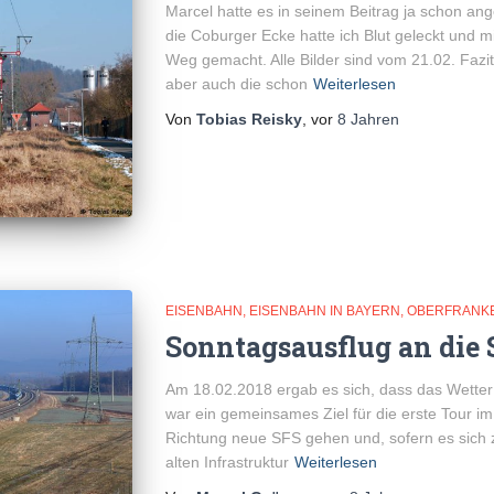
Marcel hatte es in seinem Beitrag ja schon a
die Coburger Ecke hatte ich Blut geleckt und m
Weg gemacht. Alle Bilder sind vom 21.02. Fazit 
aber auch die schon
Weiterlesen
Von
Tobias Reisky
, vor
8 Jahren
EISENBAHN
EISENBAHN IN BAYERN
OBERFRANK
Sonntagsausflug an die 
Am 18.02.2018 ergab es sich, dass das Wetter 
war ein gemeinsames Ziel für die erste Tour im
Richtung neue SFS gehen und, sofern es sich ze
alten Infrastruktur
Weiterlesen