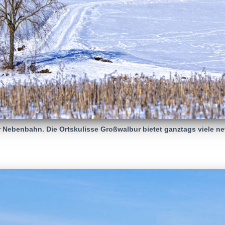
 Nebenbahn. Die Ortskulisse Großwalbur bietet ganztags viele ne