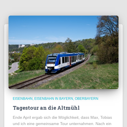
EISENBAHN
EISENBAHN IN BAYERN
OBERBAYERN
Tagestour an die Altmühl
Ende April ergab sich die Möglichkeit, dass Max, Tobias
und ich eine gemeinsame Tour unternahmen. Nach ein