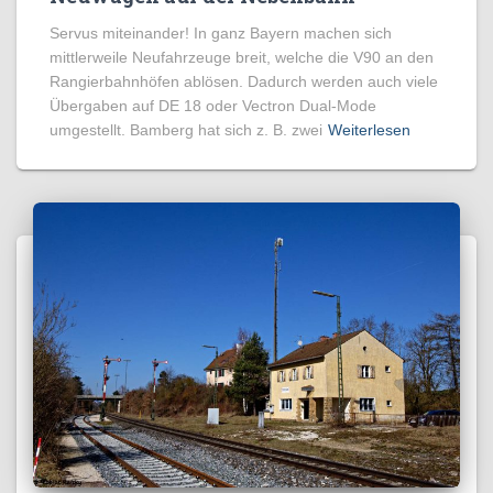
Servus miteinander! In ganz Bayern machen sich
mittlerweile Neufahrzeuge breit, welche die V90 an den
Rangierbahnhöfen ablösen. Dadurch werden auch viele
Übergaben auf DE 18 oder Vectron Dual-Mode
umgestellt. Bamberg hat sich z. B. zwei
Weiterlesen