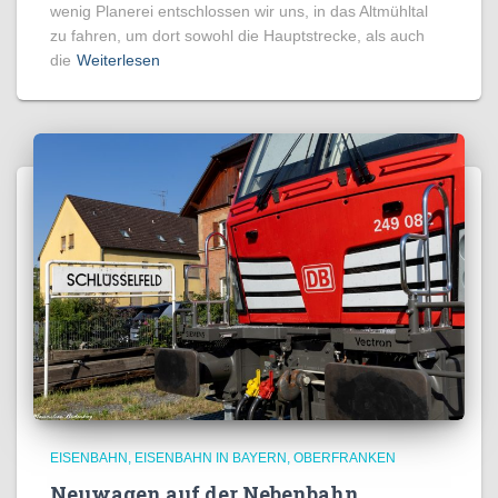
wenig Planerei entschlossen wir uns, in das Altmühltal
zu fahren, um dort sowohl die Hauptstrecke, als auch
die
Weiterlesen
EISENBAHN
EISENBAHN IN BAYERN
OBERFRANKEN
Neuwagen auf der Nebenbahn