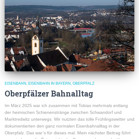
EISENBAHN
EISENBAHN IN BAYERN
OBERPFALZ
Oberpfälzer Bahnalltag
Im März 2025 war ich zusammen mit Tobias mehrmals entlang
der heimischen Schienenstränge zwischen Schwandorf und
Marktredwitz unterwegs. Wir nutzten das tolle Frühlingswetter und
dokumentierten den ganz normalen Eisenbahnalltag in der
Oberpfalz. Das war’s für dieses mal. Mein nächster Beitrag führt