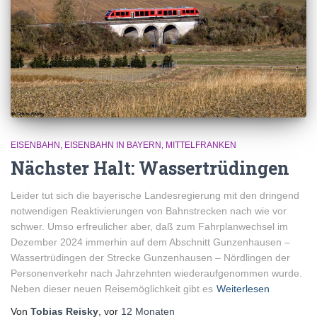
EISENBAHN
EISENBAHN IN BAYERN
MITTELFRANKEN
Nächster Halt: Wassertrüdingen
Leider tut sich die bayerische Landesregierung mit den dringend
notwendigen Reaktivierungen von Bahnstrecken nach wie vor
schwer. Umso erfreulicher aber, daß zum Fahrplanwechsel im
Dezember 2024 immerhin auf dem Abschnitt Gunzenhausen –
Wassertrüdingen der Strecke Gunzenhausen – Nördlingen der
Personenverkehr nach Jahrzehnten wiederaufgenommen wurde.
Neben dieser neuen Reisemöglichkeit gibt es
Weiterlesen
Von
Tobias Reisky
, vor
12 Monaten