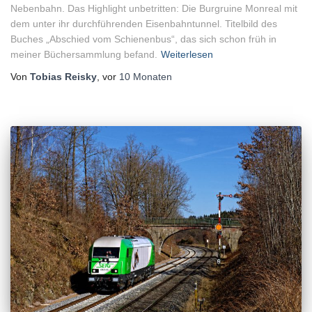
Nebenbahn. Das Highlight unbetritten: Die Burgruine Monreal mit
dem unter ihr durchführenden Eisenbahntunnel. Titelbild des
Buches „Abschied vom Schienenbus“, das sich schon früh in
meiner Büchersammlung befand.
Weiterlesen
Von
Tobias Reisky
, vor
10 Monaten