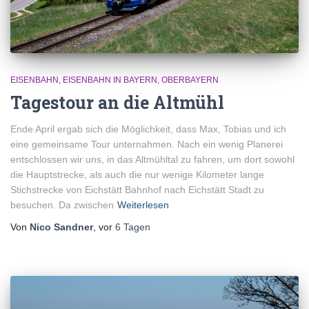
EISENBAHN
EISENBAHN IN BAYERN
OBERBAYERN
Tagestour an die Altmühl
Ende April ergab sich die Möglichkeit, dass Max, Tobias und ich
eine gemeinsame Tour unternahmen. Nach ein wenig Planerei
entschlossen wir uns, in das Altmühltal zu fahren, um dort sowohl
die Hauptstrecke, als auch die nur wenige Kilometer lange
Stichstrecke von Eichstätt Bahnhof nach Eichstätt Stadt zu
besuchen. Da zwischen
Weiterlesen
Von
Nico Sandner
, vor
6 Tagen