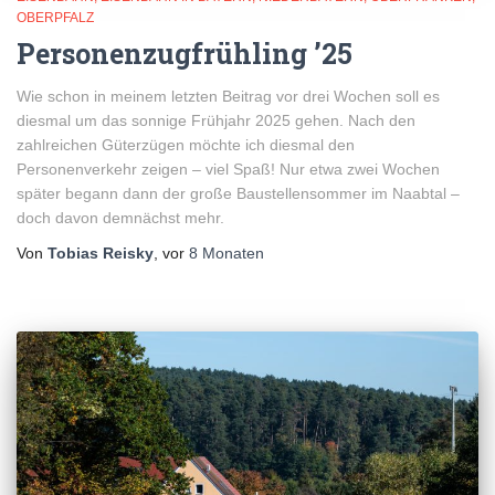
OBERPFALZ
Personenzugfrühling ’25
Wie schon in meinem letzten Beitrag vor drei Wochen soll es
diesmal um das sonnige Frühjahr 2025 gehen. Nach den
zahlreichen Güterzügen möchte ich diesmal den
Personenverkehr zeigen – viel Spaß! Nur etwa zwei Wochen
später begann dann der große Baustellensommer im Naabtal –
doch davon demnächst mehr.
Von
Tobias Reisky
, vor
8 Monaten