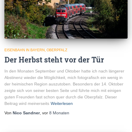
EISENBAHN IN BAYERN
OBERPFALZ
Der Herbst steht vor der Tür
In den Monaten September und Oktober hatte ich nach längerer
Abstinenz wieder die Möglichkeit, mich fotografisch ein wenig in
der heimischen Region auszutoben. Besonders der 14. Oktober
zeigte sich von seiner besten Seite und führte mich mit einigen
guten Freunden fast schon quer durch die Oberpfalz. Dieser
Beitrag wird meinerseits
Weiterlesen
Von
Nico Sandner
, vor
8 Monaten