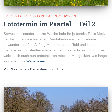
EISENBAHN
EISENBAHN IN BAYERN
SCHWABEN
Fototermin im Paartal – Teil 2
Servus miteinander! Letzte Woche habt ihr ja bereits Tobis Motive
der frisch frei geschnittenen Paartalbahn aus dem Februar
bewundern dürfen. Anfang Mai erkundeten Tobi und ich erneut
die Strecke und stießen wieder auf ein paar schicke Fotomotive,
welche ich euch nun präsentieren möchte. Mal gucken, wie lange
es dauert, bis
Weiterlesen
Von
Maximilian Badenberg
, vor
1 Jahr