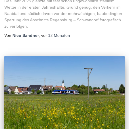
Das Jahr 2025 glänzte mit fast schon ungewöhnlich stabilem
Wetter in der ersten Jahreshälfte. Grund genug, den Verkehr im
Naabtal und südlich davon vor der mehrwöchigen, baubedingten
Sperrung des Abschnitts Regensburg – Schwandorf fotografisch
zu verfolgen.
Von
Nico Sandner
, vor
12 Monaten