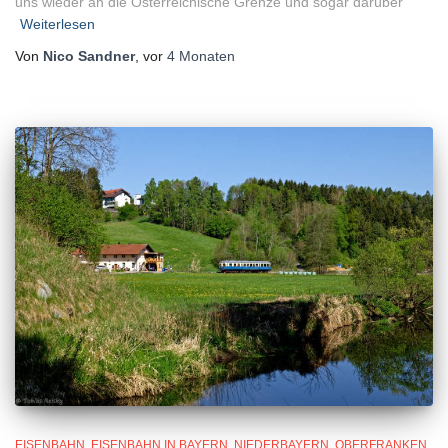
uns wieder an die Österreichische Grenze und sogar darüber
Weiterlesen
Von
Nico Sandner
, vor
4 Monaten
EISENBAHN
EISENBAHN IN BAYERN
NIEDERBAYERN
OBERFRANKEN