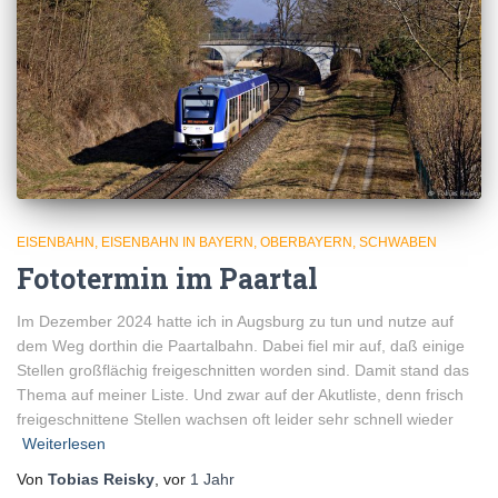
EISENBAHN
EISENBAHN IN BAYERN
OBERBAYERN
SCHWABEN
Fototermin im Paartal
Im Dezember 2024 hatte ich in Augsburg zu tun und nutze auf
dem Weg dorthin die Paartalbahn. Dabei fiel mir auf, daß einige
Stellen großflächig freigeschnitten worden sind. Damit stand das
Thema auf meiner Liste. Und zwar auf der Akutliste, denn frisch
freigeschnittene Stellen wachsen oft leider sehr schnell wieder
Weiterlesen
Von
Tobias Reisky
, vor
1 Jahr