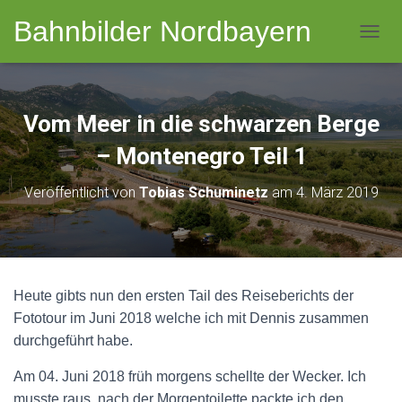
Bahnbilder Nordbayern
NAVI
Vom Meer in die schwarzen Berge
– Montenegro Teil 1
Veröffentlicht von
Tobias Schuminetz
am
4. März 2019
Heute gibts nun den ersten Tail des Reiseberichts der
Fototour im Juni 2018 welche ich mit Dennis zusammen
durchgeführt habe.
Am 04. Juni 2018 früh morgens schellte der Wecker. Ich
musste raus, nach der Morgentoilette packte ich den