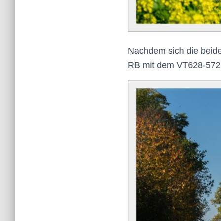
Nachdem sich die beid
RB
mit dem
VT
628-572 