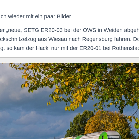
ich wieder mit ein paar Bilder.
der
„
neue
„
SETG
ER20-03 bei der
OWS
in Weiden abgeh
ckschnitzelzug
aus
Wiesau
nach Regensburg fahren. Doc
tig, so kam der
Hacki
nur mit der ER20-01 bei
Rothensta