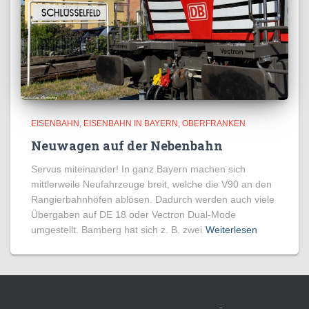
EISENBAHN
EISENBAHN IN BAYERN
OBERFRANKEN
Neuwagen auf der Nebenbahn
Servus miteinander! In ganz Bayern machen sich
mittlerweile Neufahrzeuge breit, welche die V90 an den
Rangierbahnhöfen ablösen. Dadurch werden auch viele
Übergaben auf DE 18 oder Vectron Dual-Mode
umgestellt. Bamberg hat sich z. B. zwei
Weiterlesen