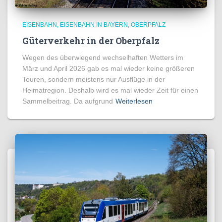
EISENBAHN
EISENBAHN IN BAYERN
OBERPFALZ
Güterverkehr in der Oberpfalz
Wegen des überwiegend wechselhaften Wetters im
März und April 2026 gab es mal wieder keine größeren
Touren, sondern meistens nur Ausflüge in der
Heimatregion. Deshalb wird es mal wieder Zeit für einen
Sammelbeitrag. Da aufgrund
Weiterlesen