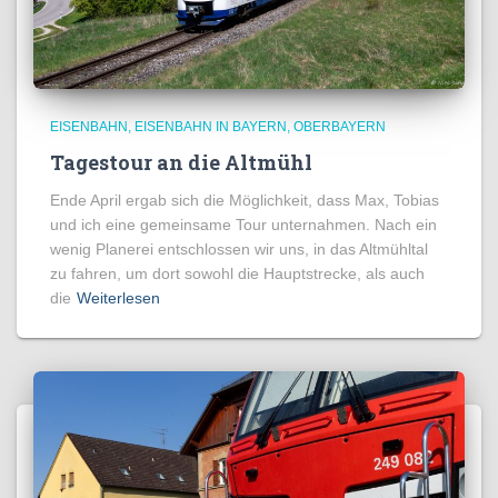
EISENBAHN
EISENBAHN IN BAYERN
OBERBAYERN
Tagestour an die Altmühl
Ende April ergab sich die Möglichkeit, dass Max, Tobias
und ich eine gemeinsame Tour unternahmen. Nach ein
wenig Planerei entschlossen wir uns, in das Altmühltal
zu fahren, um dort sowohl die Hauptstrecke, als auch
die
Weiterlesen