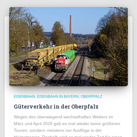
EISENBAHN
EISENBAHN IN BAYERN
OBERPFALZ
Güterverkehr in der Oberpfalz
Wegen des überwiegend wechselhaften Wetters im
März und April 2026 gab es mal wieder keine größeren
Touren, sondern meistens nur Ausflüge in der
Heimatregion. Deshalb wird es mal wieder Zeit für einen