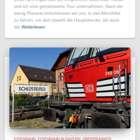
und ich eine gemeinsame Tour unternahmen. Nach ein
wenig Planerei entschlossen wir uns, in das Altmühltal
zu fahren, um dort sowohl die Hauptstrecke, als auch
die
Weiterlesen
EISENBAHN
EISENBAHN IN BAYERN
OBERFRANKEN