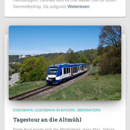
Sammelbeitrag. Da aufgrund
Weiterlesen
EISENBAHN
EISENBAHN IN BAYERN
OBERBAYERN
Tagestour an die Altmühl
Ende April ergab sich die Möglichkeit, dass Max, Tobias