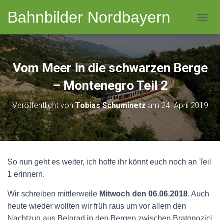
Bahnbilder Nordbayern
NAVI
Vom Meer in die schwarzen Berge
– Montenegro Teil 2
Veröffentlicht von
Tobias Schuminetz
am
24. April 2019
So nun geht es weiter, ich hoffe ihr könnt euch noch an Teil
1 erinnern.
Wir schreiben mittlerweile
Mitwoch den 06.06.2018
. Auch
heute wieder wollten wir früh raus um vor allem den
Nachtzug aus Belgrad in den Bergen zwischen Bratonozici