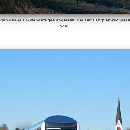
egen des ALEX-Wendezuges angereist, der seit Fahrplanwechsel i
wird.