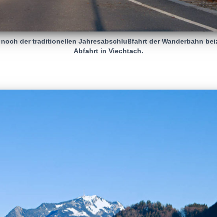
 noch der traditionellen Jahresabschlußfahrt der Wanderbahn be
Abfahrt in Viechtach.