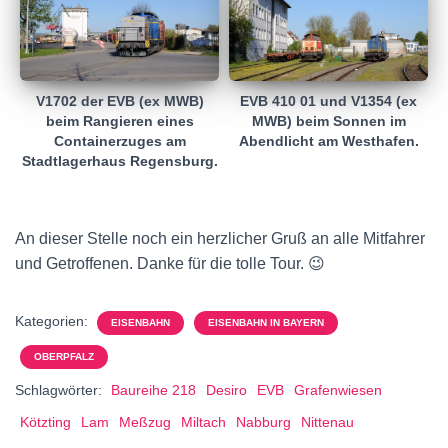
V1702 der EVB (ex MWB)
EVB 410 01 und V1354 (ex
beim Rangieren eines
MWB) beim Sonnen im
Containerzuges am
Abendlicht am Westhafen.
Stadtlagerhaus Regensburg.
An dieser Stelle noch ein herzlicher Gruß an alle Mitfahrer
und Getroffenen. Danke für die tolle Tour. 😉
Kategorien:
EISENBAHN
EISENBAHN IN BAYERN
OBERPFALZ
Schlagwörter:
Baureihe 218
Desiro
EVB
Grafenwiesen
Kötzting
Lam
Meßzug
Miltach
Nabburg
Nittenau