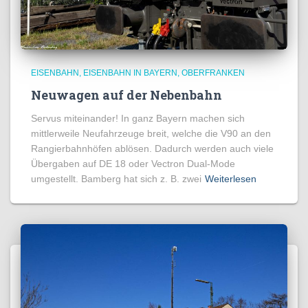
EISENBAHN
EISENBAHN IN BAYERN
OBERFRANKEN
Neuwagen auf der Nebenbahn
Servus miteinander! In ganz Bayern machen sich
mittlerweile Neufahrzeuge breit, welche die V90 an den
Rangierbahnhöfen ablösen. Dadurch werden auch viele
Übergaben auf DE 18 oder Vectron Dual-Mode
umgestellt. Bamberg hat sich z. B. zwei
Weiterlesen