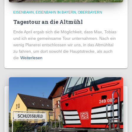
EISENBAHN
EISENBAHN IN BAYERN
OBERBAYERN
Tagestour an die Altmühl
Ende April ergab sich die Möglichkeit, dass Max, Tobias
und ich eine gemeinsame Tour unternahmen. Nach ein
wenig Planerei entschlossen wir uns, in das Altmühltal
zu fahren, um dort sowohl die Hauptstrecke, als auch
die
Weiterlesen