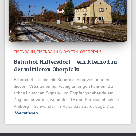
EISENBAHN
EISENBAHN IN BAYERN
OBERPFALZ
Bahnhof Hiltersdorf – ein Kleinod in
der mittleren Oberpfalz
Hiltersdorf – selbst als Bahnreisender wird man mit
diesem Ortsnamen nur wenig anfangen können. Zu
schnell huschen Signale und Empfangsgebäude am
Zugfenster vorbei, wenn der RE den Streckenabschnitt
Amberg – Schwandorf in Rekordzeit zurücklegt. Das
Weiterlesen