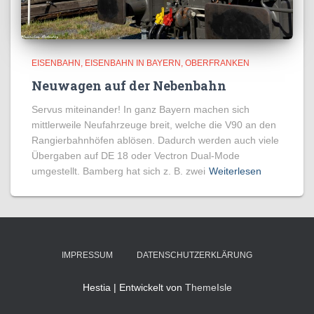
EISENBAHN
EISENBAHN IN BAYERN
OBERFRANKEN
Neuwagen auf der Nebenbahn
Servus miteinander! In ganz Bayern machen sich
mittlerweile Neufahrzeuge breit, welche die V90 an den
Rangierbahnhöfen ablösen. Dadurch werden auch viele
Übergaben auf DE 18 oder Vectron Dual-Mode
umgestellt. Bamberg hat sich z. B. zwei
Weiterlesen
IMPRESSUM
DATENSCHUTZERKLÄRUNG
Hestia | Entwickelt von
ThemeIsle