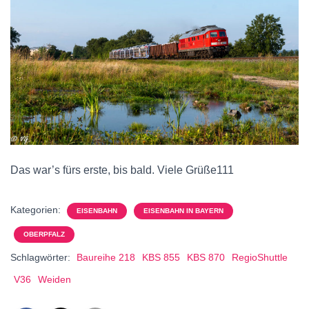
Das war’s fürs erste, bis bald. Viele Grüße111
Kategorien:
EISENBAHN
EISENBAHN IN BAYERN
OBERPFALZ
Schlagwörter:
Baureihe 218
KBS 855
KBS 870
RegioShuttle
V36
Weiden