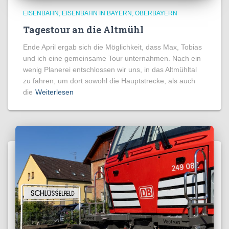
EISENBAHN
EISENBAHN IN BAYERN
OBERBAYERN
Tagestour an die Altmühl
Ende April ergab sich die Möglichkeit, dass Max, Tobias
und ich eine gemeinsame Tour unternahmen. Nach ein
wenig Planerei entschlossen wir uns, in das Altmühltal
zu fahren, um dort sowohl die Hauptstrecke, als auch
die
Weiterlesen