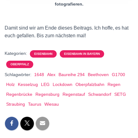
fotografieren.
Damit sind wir am Ende dieses Beitrags. Ich hoffe, es hat
euch gefallen. Bis zum nächsten mal!
Kategorien:
EISENBAHN
EISENBAHN IN BAYERN
OBERPFALZ
Schlagwörter:
1648
Alex
Baureihe 294
Beethoven
G1700
Holz
Kesselzug
LEG
Lockdown
Oberpfalzbahn
Regen
Regenbrücke
Regensburg
Regenstauf
Schwandorf
SETG
Straubing
Taurus
Wiesau