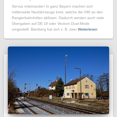
Servus miteinander! In ganz Bayern machen sich
mittlerweile Neufahrzeuge breit, welche die V90 an den
Rangierbahnhöfen ablösen. Dadurch werden auch viele
Übergaben auf DE 18 oder Vectron Dual-Mode
umgestellt. Bamberg hat sich z. B. zwei
Weiterlesen