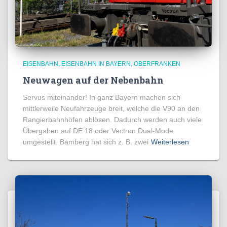
EISENBAHN
EISENBAHN IN BAYERN
OBERFRANKEN
Neuwagen auf der Nebenbahn
Servus miteinander! In ganz Bayern machen sich
mittlerweile Neufahrzeuge breit, welche die V90 an den
Rangierbahnhöfen ablösen. Dadurch werden auch viele
Übergaben auf DE 18 oder Vectron Dual-Mode
umgestellt. Bamberg hat sich z. B. zwei
Weiterlesen