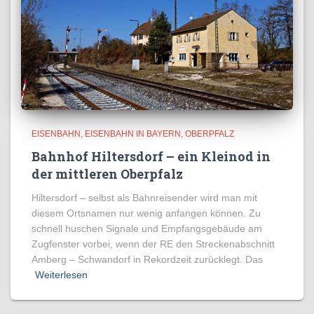
EISENBAHN
EISENBAHN IN BAYERN
OBERPFALZ
Bahnhof Hiltersdorf – ein Kleinod in
der mittleren Oberpfalz
Hiltersdorf – selbst als Bahnreisender wird man mit
diesem Ortsnamen nur wenig anfangen können. Zu
schnell huschen Signale und Empfangsgebäude am
Zugfenster vorbei, wenn der RE den Streckenabschnitt
Amberg – Schwandorf in Rekordzeit zurücklegt. Das
Weiterlesen