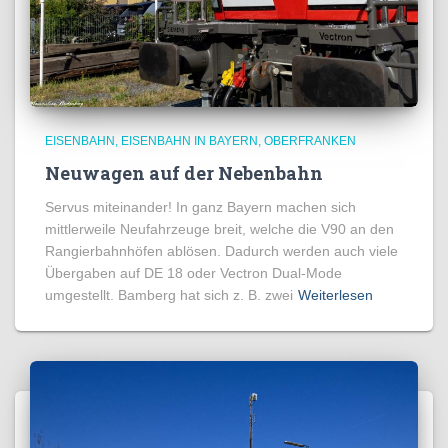
EISENBAHN
EISENBAHN IN BAYERN
OBERFRANKEN
Neuwagen auf der Nebenbahn
Servus miteinander! In ganz Bayern machen sich
mittlerweile Neufahrzeuge breit, welche die V90 an den
Rangierbahnhöfen ablösen. Dadurch werden auch viele
Übergaben auf DE 18 oder Vectron Dual-Mode
umgestellt. Bamberg hat sich z. B. zwei
Weiterlesen