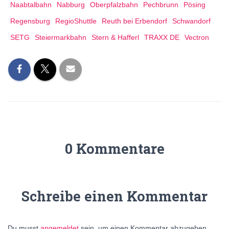
Naabtalbahn
Nabburg
Oberpfalzbahn
Pechbrunn
Pösing
Regensburg
RegioShuttle
Reuth bei Erbendorf
Schwandorf
SETG
Steiermarkbahn
Stern & Hafferl
TRAXX DE
Vectron
0 Kommentare
Schreibe einen Kommentar
Du musst
angemeldet
sein, um einen Kommentar abzugeben.