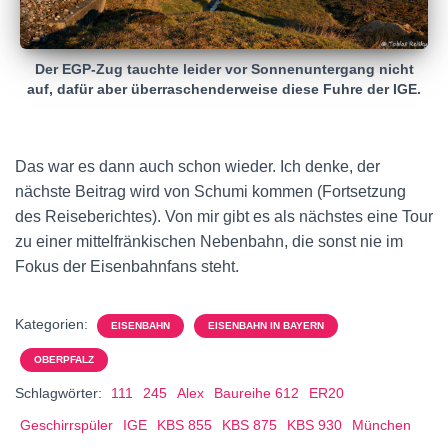
Der EGP-Zug tauchte leider vor Sonnenuntergang nicht
auf, dafür aber überraschenderweise diese Fuhre der IGE.
Das war es dann auch schon wieder. Ich denke, der
nächste Beitrag wird von Schumi kommen (Fortsetzung
des Reiseberichtes). Von mir gibt es als nächstes eine Tour
zu einer mittelfränkischen Nebenbahn, die sonst nie im
Fokus der Eisenbahnfans steht.
Kategorien:
EISENBAHN
EISENBAHN IN BAYERN
OBERPFALZ
Schlagwörter:
111
245
Alex
Baureihe 612
ER20
Geschirrspüler
IGE
KBS 855
KBS 875
KBS 930
München