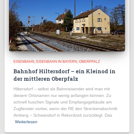
EISENBAHN
EISENBAHN IN BAYERN
OBERPFALZ
Bahnhof Hiltersdorf – ein Kleinod in
der mittleren Oberpfalz
Hiltersdorf – selbst als Bahnreisender wird man mit
diesem Ortsnamen nur wenig anfangen können. Zu
schnell huschen Signale und Empfangsgebäude am
Zugfenster vorbei, wenn der RE den Streckenabschnitt
Amberg – Schwandorf in Rekordzeit zurücklegt. Das
Weiterlesen