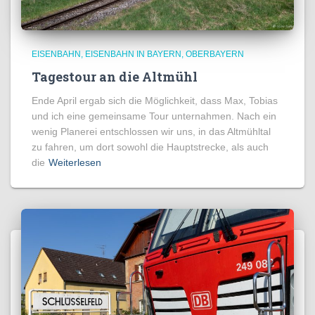
EISENBAHN
EISENBAHN IN BAYERN
OBERBAYERN
Tagestour an die Altmühl
Ende April ergab sich die Möglichkeit, dass Max, Tobias
und ich eine gemeinsame Tour unternahmen. Nach ein
wenig Planerei entschlossen wir uns, in das Altmühltal
zu fahren, um dort sowohl die Hauptstrecke, als auch
die
Weiterlesen