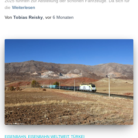
2025 führten zur Abstellung der schönen Fahrzeuge. Da sich für
die
Weiterlesen
Von
Tobias Reisky
, vor
6 Monaten
EISENBAHN
EISENBAHN WELTWEIT
TÜRKEI