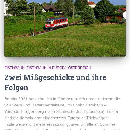
EISENBAHN
EISENBAHN IN EUROPA
ÖSTERREICH
Zwei Mißgeschicke und ihre
Folgen
Bereits 2021 besuchte ich in Oberösterreich unter anderem die
von Stern und Hafferl betriebene Lokalbahn Lambach –
Vorchdorf-Eggenberg (-> In Sichtweite des Traunstein). Leider
sind die damals dort eingesetzten Extertaler Triebwagen
mittlerweile nicht mehr einsatzfähig: zwei Unfälle im Sommer