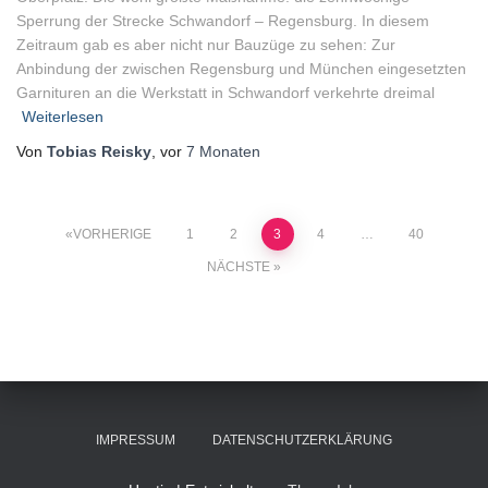
Sperrung der Strecke Schwandorf – Regensburg. In diesem
Zeitraum gab es aber nicht nur Bauzüge zu sehen: Zur
Anbindung der zwischen Regensburg und München eingesetzten
Garnituren an die Werkstatt in Schwandorf verkehrte dreimal
Weiterlesen
Von
Tobias Reisky
, vor
7 Monaten
Seitennummerierung
VORHERIGE
1
2
3
4
…
40
NÄCHSTE
der
Beiträge
IMPRESSUM
DATENSCHUTZERKLÄRUNG