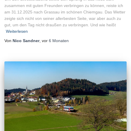
zusammen mit guten Freunden verbringen zu können, reiste ich
am 31.12.2025 nach Grassau im schönen Chiemgau. Das Wetter
zeigte sich nicht von seiner allerbesten Seite, war aber auch zu
gut, um den Tag nicht draußen zu verbringen. Und wie heißt
Weiterlesen
Von
Nico Sandner
, vor
6 Monaten