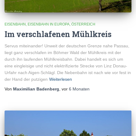
EISENBAHN
EISENBAHN IN EUROPA
ÖSTERREICH
Im verschlafenen Mühlkreis
Servus miteinander! Unweit der deutschen Grenze nahe Passau,
liegt ganz verschlafen im Böhmer Wald der Mühlkreis mit der
durch ihn laufenden Mühlkreisbahn. Dabei handelt es sich um
eine eingleisige und nicht elektrifizierte Strecke von Linz Donau-
Urfahr nach Aigen-Schlägl. Die Nebenbahn ist nach wie vor fest in
der Hand der putzigen
Weiterlesen
Von
Maximilian Badenberg
, vor
6 Monaten