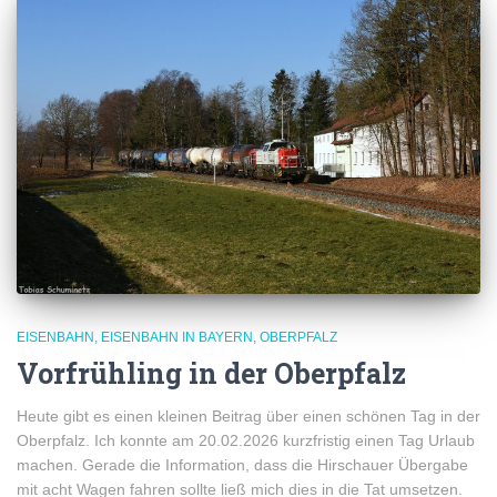
EISENBAHN
EISENBAHN IN BAYERN
OBERPFALZ
Vorfrühling in der Oberpfalz
Heute gibt es einen kleinen Beitrag über einen schönen Tag in der
Oberpfalz. Ich konnte am 20.02.2026 kurzfristig einen Tag Urlaub
machen. Gerade die Information, dass die Hirschauer Übergabe
mit acht Wagen fahren sollte ließ mich dies in die Tat umsetzen.