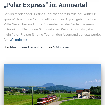
„Polar Express“ im Ammertal
Servus miteinander! Letztes Jahr war bereits früh der Winter zu
spüren! Den ersten Schneefall bei uns in Bayern gab es schon
Mitte November und Ende November lag der Süden Bayerns
unter einer glänzenden Schneedecke. Keine Frage also, dass
mein freier Freitag für eine Tour an den Alpenrand genutzt wurde.
Am
Weiterlesen
Von
Maximilian Badenberg
, vor
5 Monaten