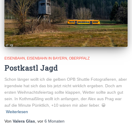
EISENBAHN
EISENBAHN IN BAYERN
OBERPFALZ
Postkastl Jagd
Schon länger wollt ich die gelben OPB Shuttle Fotografieren, aber
irgendwie hat sich das bis jetzt nicht wirklich ergeben. Doch am
ersten Weihnachtsfeiertag sollte klappen, Wetter sollte auch gut
sein. In Kothmaißling wollt ich anfangen, der Alex aus Prag war
auf die Minute Pünktlich, +10 wären mir aber lieber. 😀
Weiterlesen
Von
Valera Glas
, vor
6 Monaten