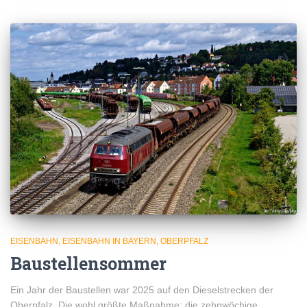
EISENBAHN
EISENBAHN IN BAYERN
OBERPFALZ
Baustellensommer
Ein Jahr der Baustellen war 2025 auf den Dieselstrecken der
Oberpfalz. Die wohl größte Maßnahme: die zehnwöchige