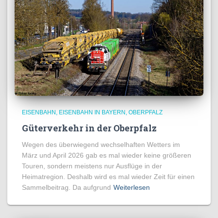
EISENBAHN
EISENBAHN IN BAYERN
OBERPFALZ
Güterverkehr in der Oberpfalz
Wegen des überwiegend wechselhaften Wetters im
März und April 2026 gab es mal wieder keine größeren
Touren, sondern meistens nur Ausflüge in der
Heimatregion. Deshalb wird es mal wieder Zeit für einen
Sammelbeitrag. Da aufgrund
Weiterlesen