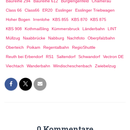
Baureihe 294
Baureihe 612
Burglengenfeld
Chamerau
Class 66
Class66
ER20
Esslinger
Esslinger Triebwagen
Hoher Bogen
Irrenlohe
KBS 855
KBS 870
KBS 875
KBS 908
Kothmaißling
Kümmersbruck
Länderbahn
LINT
Müllzug
Naabbrücke
Nabburg
Nachtfoto
Oberpfalzbahn
Oberteich
Poikam
Regentalbahn
RegioShuttle
Reuth bei Erbendorf
RS1
Saltendorf
Schwandorf
Vectron DE
Viechtach
Wanderbahn
Windischeschenbach
Zwiebelzug
0 Kommentare