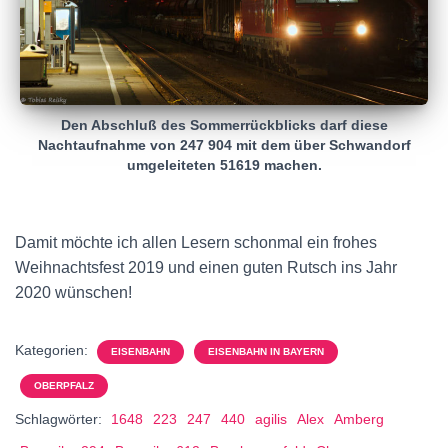
Den Abschluß des Sommerrückblicks darf diese
Nachtaufnahme von 247 904 mit dem über Schwandorf
umgeleiteten 51619 machen.
Damit möchte ich allen Lesern schonmal ein frohes
Weihnachtsfest 2019 und einen guten Rutsch ins Jahr
2020 wünschen!
Kategorien:
EISENBAHN
EISENBAHN IN BAYERN
OBERPFALZ
Schlagwörter:
1648
223
247
440
agilis
Alex
Amberg